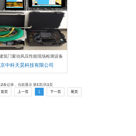
X建筑门窗动风压性能现场检测设备
北京中科天昊科技有限公司
共
2
条记录，当前显示 第
1
页/共
1
页
首页
上一页
1
下一页
尾页